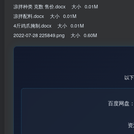
凉拌种类 克数 售价.docx 大小 0.01M
凉拌配料.docx 大小 0.01M
4斤鸡爪腌制.docx 大小 0.01M
2022-07-28 225849.png 大小 0.60M
以下
百度网盘：http
资