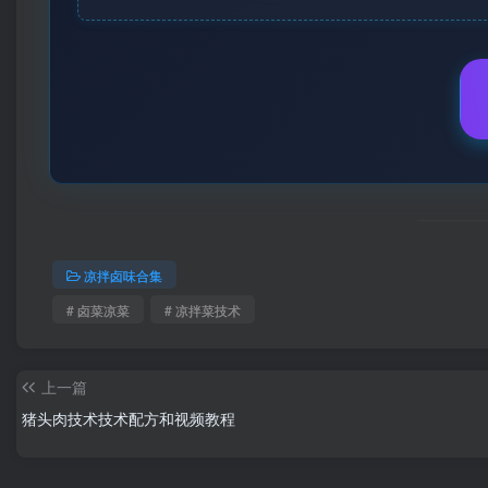
凉拌卤味合集
# 卤菜凉菜
# 凉拌菜技术
上一篇
猪头肉技术技术配方和视频教程