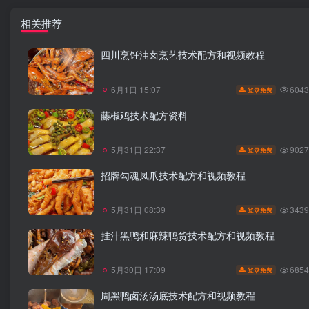
相关推荐
四川烹饪油卤烹艺技术配方和视频教程
6043
6月1日 15:07
登录免费
藤椒鸡技术配方资料
9027
5月31日 22:37
登录免费
招牌勾魂凤爪技术配方和视频教程
3439
5月31日 08:39
登录免费
挂汁黑鸭和麻辣鸭货技术配方和视频教程
6854
5月30日 17:09
登录免费
周黑鸭卤汤汤底技术配方和视频教程