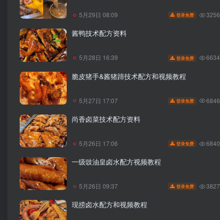
3256
5月29日 08:09
登录免费
酱鸭技术配方资料
6634
5月28日 16:39
登录免费
脆皮猪手&酱猪蹄技术配方和视频教程
6846
5月27日 17:07
登录免费
尚香卤菜技术配方资料
6840
5月26日 17:06
登录免费
一级豉油皇卤水配方视频教程
3827
5月26日 09:37
登录免费
现捞卤水配方和视频教程