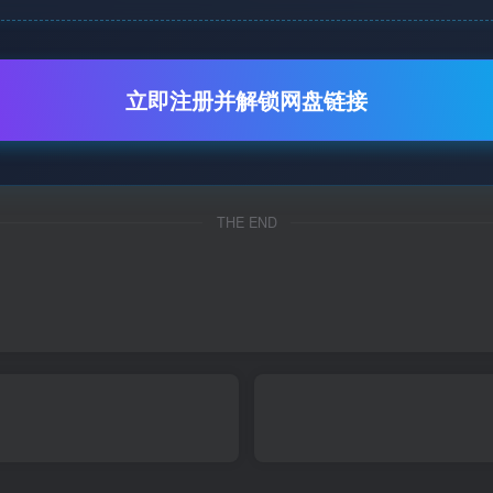
立即注册并解锁网盘链接
THE END