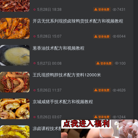
7431
5月28日 18:38
登录免费
开店无忧系列现捞卤辣鸭货技术配方和视频教程
6044
5月28日 15:07
登录免费
葱香油技术配方和视频教程
100
5月27日 00:08
登录免费
王氏现捞鸭脖技术配方资料12000米
4626
5月26日 11:37
登录免费
京城咸猪手技术配方和视频教程
1244
5月26日 03:07
登录免费
凉卤课程技术配方和视频教程