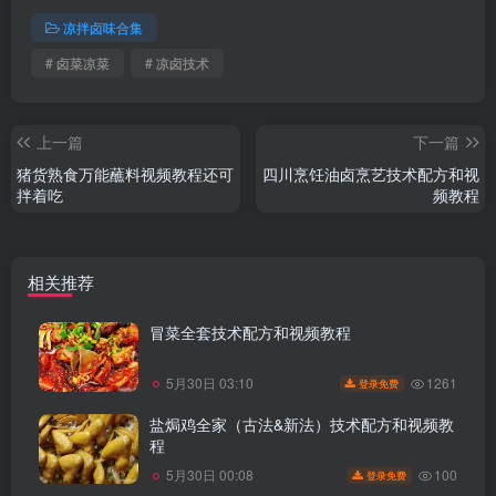
凉拌卤味合集
# 卤菜凉菜
# 凉卤技术
上一篇
下一篇
猪货熟食万能蘸料视频教程还可
四川烹饪油卤烹艺技术配方和视
拌着吃
频教程
相关推荐
冒菜全套技术配方和视频教程
1261
5月30日 03:10
登录免费
盐焗鸡全家（古法&新法）技术配方和视频教
程
100
5月30日 00:08
登录免费