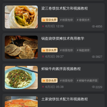
梁三卷馍技术配方和视频教程
登录免费
# 粉面包饼
# 卷馍技术
6月3日 12:09
4856
锅盔烧饼摆摊技术商用教学
登录免费
# 粉面包饼
# 锅盔烧饼
6月3日 09:37
3827
鲜椒牛肉酱拌面视频教程
登录免费
# 粉面包饼
# 鲜椒牛肉酱拌面
6月3日 05:38
2229
土家烧饼技术配方和视频教程