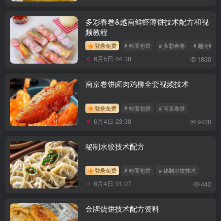
多彩春卷&越南鲜虾薄饼技术配方和视
频教程
登录免费
# 粉面包饼
# 多彩春卷
# 越南鲜
6月5日 04:38
1830
南京卷饼卤肉鸡柳全套视频技术
登录免费
# 粉面包饼
# 南京卷饼
6月4日 23:38
9428
秘制水饺技术配方
登录免费
# 粉面包饼
# 秘制水饺技术
6月4日 01:07
442
金牌烧饼技术配方资料