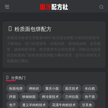
粉质面包饼配方
本频道共收录文章数量489个粉质面包饼配方相关的资源与
下载地址，热门的资源有：粉面包饼、菜泡泡油饼、多彩春
卷、越南鲜虾薄饼、南京卷饼等会持续更新！同时会为您提
供当前最热门的粉质面包饼配方圈内资源，您可以持续关注
收藏我们网址。
分类热门
粉面包饼
烤粉丝
重庆小面
面庄技术
长白糕
拌面
铁锅焖面
烤冷面技术
兰州拉面
热干面
包子
遵义羊肉粉技术
花溪牛肉粉技术
甘其食