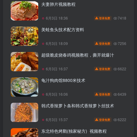
夫妻肺片视频教程
7418
6月3日 18:36
登录免费
美蛙鱼头技术配方资料
7256
6月3日 18:09
登录免费
超级脆皮烧春鸡视频教程，撕开就爆汁
6622
6月3日 16:37
登录免费
龟汁狗肉馆8800米技术
6439
6月3日 16:06
登录免费
韩式香辣萝卜条和韩式香辣萝卜丝技术
6222
6月3日 15:37
登录免费
东北特色烤鹅(独家秘方) 视频教程