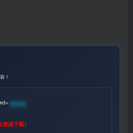
容！
wd=
登录见
站资源下载）