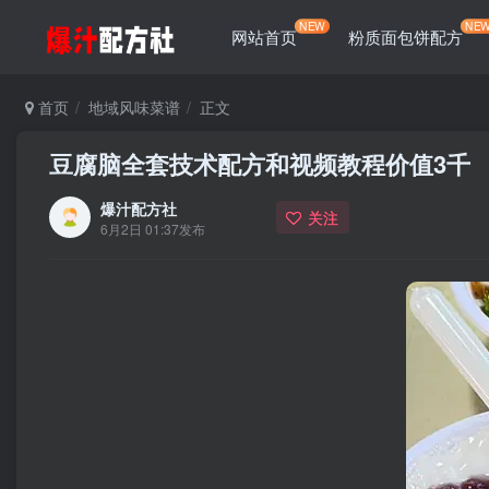
NEW
NE
网站首页
粉质面包饼配方
首页
地域风味菜谱
正文
豆腐脑全套技术配方和视频教程价值3千
爆汁配方社
关注
6月2日 01:37发布