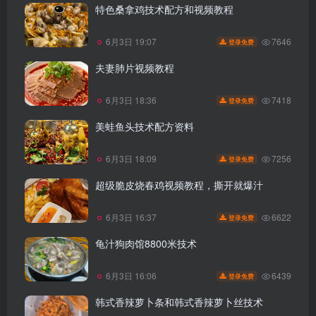
特色桑拿鸡技术配方和视频教程
7646
6月3日 19:07
登录免费
夫妻肺片视频教程
7418
6月3日 18:36
登录免费
美蛙鱼头技术配方资料
7256
6月3日 18:09
登录免费
超级脆皮烧春鸡视频教程，撕开就爆汁
6622
6月3日 16:37
登录免费
龟汁狗肉馆8800米技术
6439
6月3日 16:06
登录免费
韩式香辣萝卜条和韩式香辣萝卜丝技术