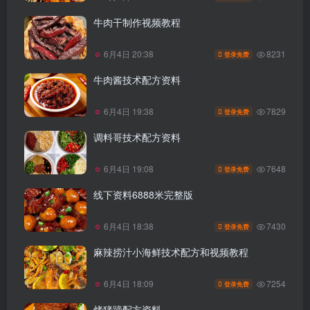
牛肉干制作视频教程
8231
6月4日 20:38
登录免费
牛肉酱技术配方资料
7829
6月4日 19:38
登录免费
调料哥技术配方资料
7648
6月4日 19:08
登录免费
线下资料6888米完整版
7430
6月4日 18:38
登录免费
麻辣捞汁小海鲜技术配方和视频教程
7254
6月4日 18:09
登录免费
烤猪蹄配方资料