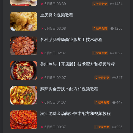
1434
6月5日 03:39
登录免费
重庆酥肉视频教程
1250
6月5日 03:08
登录免费
各种腊肠香肠商业版加工技术教程
1027
6月5日 02:37
登录免费
美蛙鱼头【开店版】技术配方和视频教程
847
6月5日 02:07
登录免费
麻辣烫全套技术配方和视频教程
447
6月5日 01:07
登录免费
潜江绝味金汤卤虾技术配方和视频教程
226
6月5日 00:37
登录免费