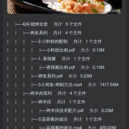
| |—-424-烧烤全套 共计 5 个文件
| | |—-烤鱼系列 共计 4 个文件
| | | |—-2.小料粉的配制 共计 1 个文件
| | | | |—-小料粉比例.pdf 大小 0.13M
| | | |—-1. 香辣酱 共计 1 个文件
| | | | |—-香辣酱比例.pdf 大小 0.13M
| | | |—-烤鱼系列.pdf 大小 0.23M
| | | |—-3.2 烤鱼-烤制方法.mp4 大小 1417.64M
| | |—-烤羊肉系列 共计 4 个文件
| | | |—-烤羊排 共计 1 个文件
| | | | |—-烤羊排技术配方.pdf 大小 0.23M
| | | |—-3.蒜蓉酱的做法 共计 1 个文件
| | | | |—-蒜蓉酱的做法.mp4 大小 420.02M