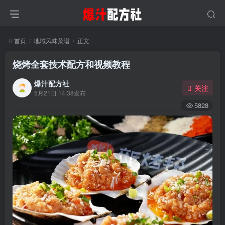
首页
地域风味菜谱
正文
烧烤全套技术配方和视频教程
爆汁配方社
关注
5月21日 14:38发布
5828