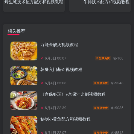
烤生蚝技术配方配方和视频教程
牛排技术配方和视频教程
相关推荐
万能金酸汤视频教程
100
6月5日 00:07
登录免费
韩餐入门基础视频教程
9248
6月4日 23:08
登录免费
《宫保虾球》+宫保汁比例视频教程
9035
6月4日 22:39
登录免费
秘制小黄鱼配方和视频教程
8843
6月4日 22:07
登录免费