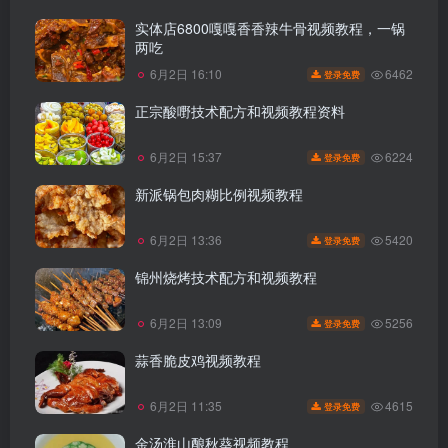
实体店6800嘎嘎香香辣牛骨视频教程，一锅
两吃
6462
6月2日 16:10
登录免费
正宗酸嘢技术配方和视频教程资料
6224
6月2日 15:37
登录免费
新派锅包肉糊比例视频教程
5420
6月2日 13:36
登录免费
锦州烧烤技术配方和视频教程
5256
6月2日 13:09
登录免费
蒜香脆皮鸡视频教程
4615
6月2日 11:35
登录免费
金汤淮山酿秋葵视频教程