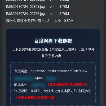
IMG20180724122808.jpg 大小 3.70M
IMG20180724122736.jpg 大小 3.70M
啵啵鱼麻辣小龙虾语音.mp3 大小 9.59M
百度网盘下载链接
以下是您想要的资源链接（关键信息已隐藏），注册即可
获取完整内容！
百度网盘：https://pan.baidu.com/share/init?surl=
&pwd=
请登录后可见
登录见
解压密码：
（注册后解锁可见完整密码）
登录可见
资源说明：啵啵鱼、绝味小龙虾技术配方和视频教程
（注册后解锁全站资源下载）