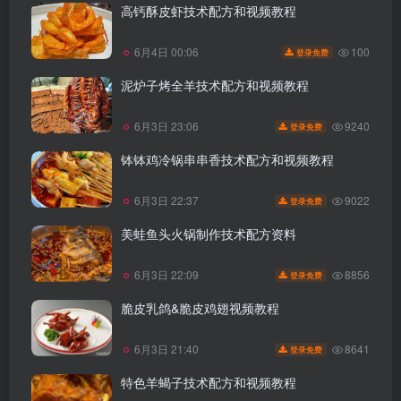
高钙酥皮虾技术配方和视频教程
100
6月4日 00:06
登录免费
泥炉子烤全羊技术配方和视频教程
9240
6月3日 23:06
登录免费
钵钵鸡冷锅串串香技术配方和视频教程
9022
6月3日 22:37
登录免费
美蛙鱼头火锅制作技术配方资料
8856
6月3日 22:09
登录免费
脆皮乳鸽&脆皮鸡翅视频教程
8641
6月3日 21:40
登录免费
特色羊蝎子技术配方和视频教程