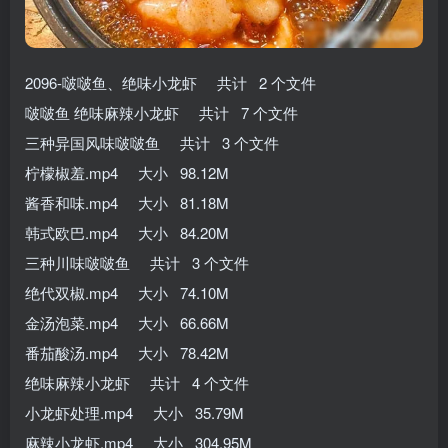
2096-啵啵鱼、绝味小龙虾 共计 2 个文件
啵啵鱼 绝味麻辣小龙虾 共计 7 个文件
三种异国风味啵啵鱼 共计 3 个文件
柠檬椒羞.mp4 大小 98.12M
酱香和味.mp4 大小 81.18M
韩式欧巴.mp4 大小 84.20M
三种川味啵啵鱼 共计 3 个文件
绝代双椒.mp4 大小 74.10M
金汤泡菜.mp4 大小 66.66M
番茄酸汤.mp4 大小 78.42M
绝味麻辣小龙虾 共计 4 个文件
小龙虾处理.mp4 大小 35.79M
麻辣小龙虾.mp4 大小 304.95M