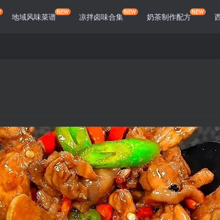
W
NEW
NEW
NEW
地域风味菜谱
凉拌卤味合集
奶茶制作配方