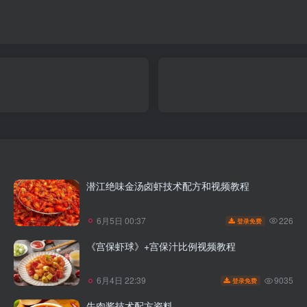
潜江绝味金汤卤虾技术配方和视频教程
226
6月5日 00:37
登录免费
《宫保虾球》+宫保汁比例视频教程
9035
6月4日 22:39
登录免费
牛肉酱技术配方资料