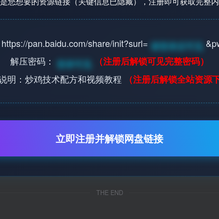
是您想要的资源链接（关键信息已隐藏），注册即可获取完整内
s://pan.baidu.com/share/init?surl=
&p
请登录后可见
解压密码：
（注册后解锁可见完整密码）
登录可见
说明：炒鸡技术配方和视频教程
（注册后解锁全站资源
立即注册并解锁网盘链接
THE END