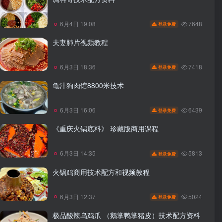
7648
6月4日 19:08
登录免费
夫妻肺片视频教程
7418
6月3日 18:36
登录免费
龟汁狗肉馆8800米技术
6439
6月3日 16:06
登录免费
《重庆火锅底料》 珍藏版商用课程
5813
6月3日 14:35
登录免费
火锅鸡商用技术配方和视频教程
5024
6月3日 12:37
登录免费
极品酸辣乌鸡爪 （鹅掌鸭掌猪皮）技术配方资料