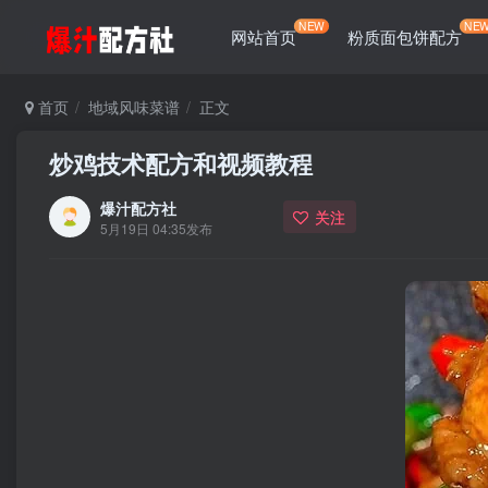
NEW
NE
网站首页
粉质面包饼配方
首页
地域风味菜谱
正文
炒鸡技术配方和视频教程
爆汁配方社
关注
5月19日 04:35发布