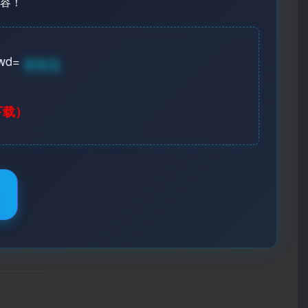
容！
wd=
登录见
下载）