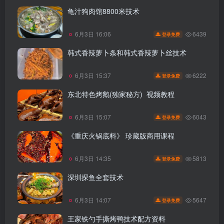
龟汁狗肉馆8800米技术
6439
6月3日 16:06
登录免费
韩式香辣萝卜条和韩式香辣萝卜丝技术
6222
6月3日 15:37
登录免费
东北特色烤鹅(独家秘方) 视频教程
6043
6月3日 15:07
登录免费
《重庆火锅底料》 珍藏版商用课程
5813
6月3日 14:35
登录免费
深圳探鱼全套技术
5647
6月3日 14:07
登录免费
王家铁勺手撕烤鸭技术配方资料