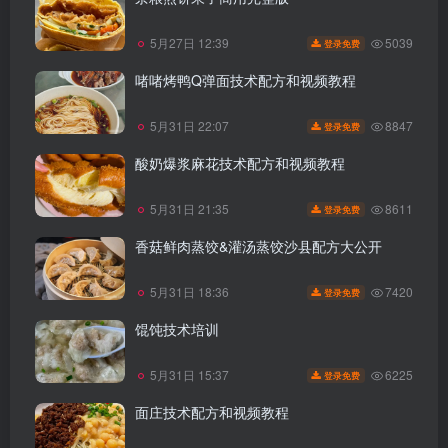
5039
5月27日 12:39
登录免费
啫啫烤鸭Q弹面技术配方和视频教程
8847
5月31日 22:07
登录免费
酸奶爆浆麻花技术配方和视频教程
8611
5月31日 21:35
登录免费
香菇鲜肉蒸饺&灌汤蒸饺沙县配方大公开
7420
5月31日 18:36
登录免费
馄饨技术培训
6225
5月31日 15:37
登录免费
面庄技术配方和视频教程