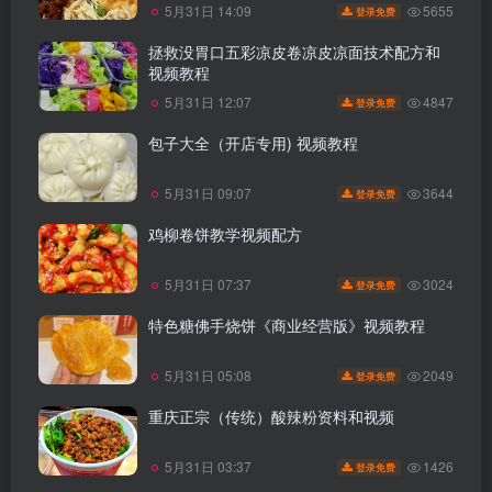
5655
5月31日 14:09
登录免费
拯救没胃口五彩凉皮卷凉皮凉面技术配方和
视频教程
4847
5月31日 12:07
登录免费
包子大全（开店专用) 视频教程
3644
5月31日 09:07
登录免费
鸡柳卷饼教学视频配方
3024
5月31日 07:37
登录免费
特色糖佛手烧饼《商业经营版》视频教程
2049
5月31日 05:08
登录免费
重庆正宗（传统）酸辣粉资料和视频
1426
5月31日 03:37
登录免费