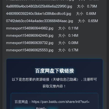
4a86f89a4bcb4802b025b66e6a229f90.jpg 大小 0.79M
4480f890392240c5bbe1d38fdbcdfcc6.jpg 大小 0.66M
074f2deb3cc044a4adec333668484aac.jpg 大小 0.65M
mmexport1546960644982.jpg 大小 0.11M
mmexport1546960642445.jpg 大小 0.14M
mmexport1546960639732.jpg 大小 0.08M
mmexport1546960625553.jpg 大小 0.17M
百度网盘下载链接
以下是您想要的资源链接（关键信息已隐藏），注册即可
获取完整内容！
百度网盘：https://pan.baidu.com/share/init?surl=
&pwd=