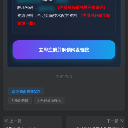
请登录后可见
登录见
解压密码：
（注册后解锁可见完整密码）
登录可见
资源说明：合记烩面技术配方资料
（注册后解锁全站
资源下载）
立即注册并解锁网盘链接
THE END
粉质面包饼配方
# 粉面包饼
# 合记烩面技术
上一篇
下一篇