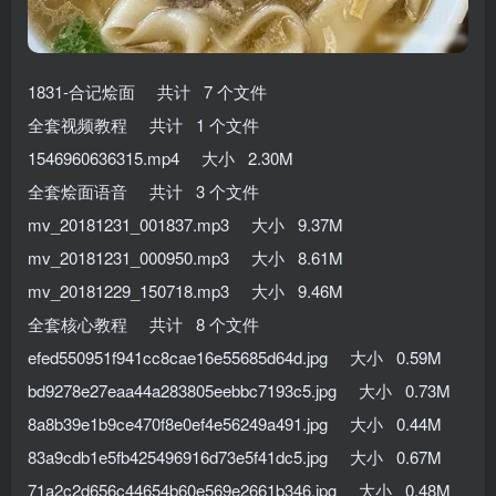
1831-合记烩面 共计 7 个文件
全套视频教程 共计 1 个文件
1546960636315.mp4 大小 2.30M
全套烩面语音 共计 3 个文件
mv_20181231_001837.mp3 大小 9.37M
mv_20181231_000950.mp3 大小 8.61M
mv_20181229_150718.mp3 大小 9.46M
全套核心教程 共计 8 个文件
efed550951f941cc8cae16e55685d64d.jpg 大小 0.59M
bd9278e27eaa44a283805eebbc7193c5.jpg 大小 0.73M
8a8b39e1b9ce470f8e0ef4e56249a491.jpg 大小 0.44M
83a9cdb1e5fb425496916d73e5f41dc5.jpg 大小 0.67M
71a2c2d656c44654b60e569e2661b346.jpg 大小 0.48M