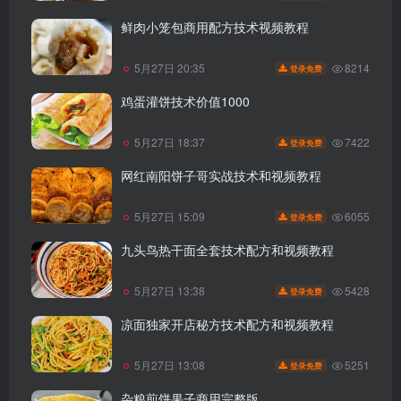
鲜肉小笼包商用配方技术视频教程
8214
5月27日 20:35
登录免费
鸡蛋灌饼技术价值1000
7422
5月27日 18:37
登录免费
网红南阳饼子哥实战技术和视频教程
6055
5月27日 15:09
登录免费
九头鸟热干面全套技术配方和视频教程
5428
5月27日 13:38
登录免费
凉面独家开店秘方技术配方和视频教程
5251
5月27日 13:08
登录免费
杂粮煎饼果子商用完整版