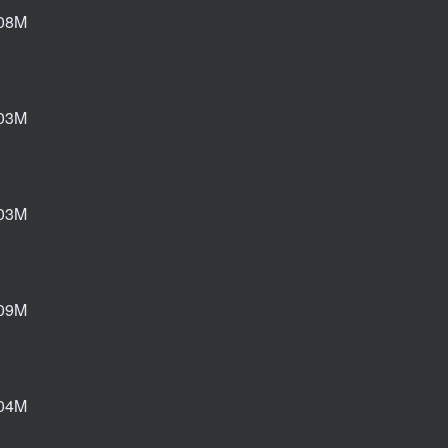
08M
03M
03M
09M
04M