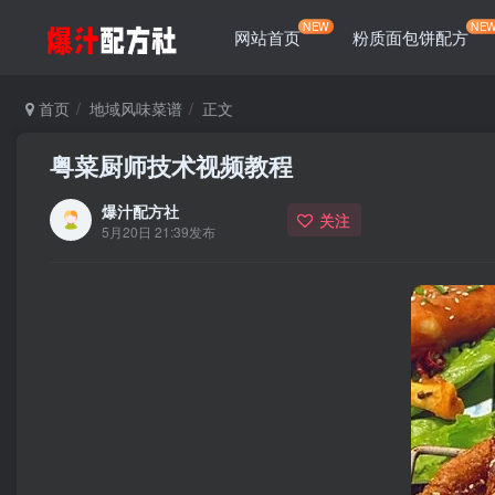
NEW
NE
网站首页
粉质面包饼配方
首页
地域风味菜谱
正文
粤菜厨师技术视频教程
爆汁配方社
关注
5月20日 21:39发布