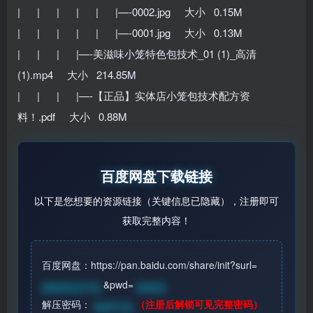
| | | | | |—-0002.jpg 大小 0.15M
| | | | | |—-0001.jpg 大小 0.13M
| | | |—-美滋味小笼特色包技术_01 (1)_高清
(1).mp4 大小 214.85M
| | | |—-【正品】实体店小笼包技术配方资
料！.pdf 大小 0.88M
百度网盘下载链接
以下是您想要的资源链接（关键信息已隐藏），注册即可
获取完整内容！
百度网盘：https://pan.baidu.com/share/init?surl=
&pwd=
请登录后可见
登录见
解压密码：
（注册后解锁可见完整密码）
登录可见