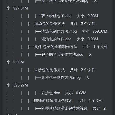
| | | | |—-萝卜粉丝包子制作方法.mpg 大
小 927.81M
| | | | |—-萝卜粉丝包子.doc 大小 0.03M
| | | |—-灌汤包的制作方法 共计 2 个文件
| | | | |—-灌汤包制作方法.mpg 大小 759.37M
| | | | |—-灌汤包的制作.doc 大小 0.03M
| | | |—-复件 包子的全套制作方法 共计 1 个文件
| | | | |—-包子的全套制作方法.doc 大
小 0.03M
| | | |—-豆沙包的制作方法 共计 2 个文件
| | | | |—-豆沙包子制作方法.mpg 大
小 525.27M
| | | | |—-豆沙包.doc 大小 0.03M
| | | |—-陈师傅精致灌汤包技术 共计 1 个文件
| | | | |—-陈师傅精致灌汤包技术视频 共计 2