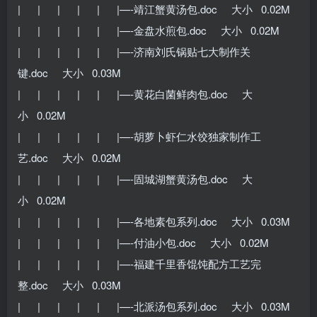
| | | | | |—-靖江蟹黄汤包.doc 大小 0.02M
| | | | | |—-金盘水煎包.doc 大小 0.02M
| | | | | |—-济南刘氏锅贴七大制作关
键.doc 大小 0.03M
| | | | | |—-黄花白菌鲜肉包.doc 大
小 0.02M
| | | | | |—-胡萝卜虾仁水饺独家制作工
艺.doc 大小 0.02M
| | | | | |—-固城湖蟹黄汤包.doc 大
小 0.02M
| | | | | |—-各地素包系列.doc 大小 0.03M
| | | | | |—-付油小包.doc 大小 0.02M
| | | | | |—-福建千里香馄饨配方工艺完
整.doc 大小 0.03M
| | | | | |—-北派汤包系列.doc 大小 0.03M