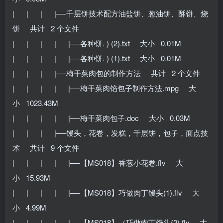
| | | |—-千层饼技术配方油盐饼、葱油饼、酥饼、烧
饼 共计 2 个文件
| | | | |—-各种饼. ) (2).txt 大小 0.01M
| | | | |—-各种饼. ) (1).txt 大小 0.01M
| | | |—-梅干菜肉包的制作方法 共计 2 个文件
| | | | |—-梅干菜肉馅包子制作方法.mpg 大
小 1023.43M
| | | | |—-梅干菜肉包子.doc 大小 0.03M
| | | |—-馒头，花卷，发糕，千层饼，包子，面点技
术 共计 9 个文件
| | | | |—-【MS018】香葱小花卷.flv 大
小 15.93M
| | | | |—-【MS018】巧做肉丁馒头(1).flv 大
小 4.99M
| | | | |—-【MS018】（巧做肉丁馒头(2).flv 大