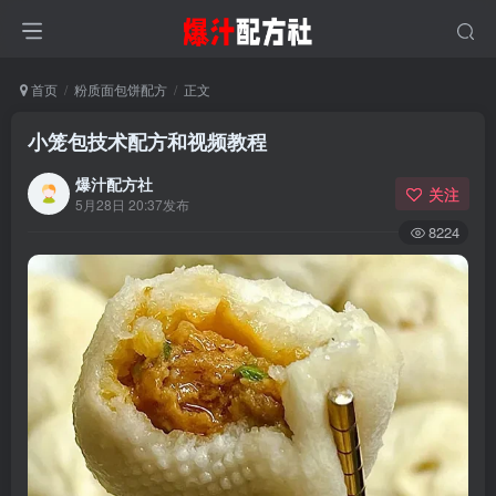
首页
粉质面包饼配方
正文
小笼包技术配方和视频教程
爆汁配方社
关注
5月28日 20:37发布
8224