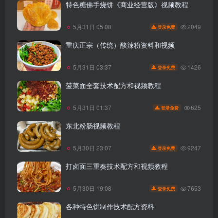
特色糖佛手烧饼《商业经营版》视频教程
2049
5月31日 05:08
登录免费
重庆正宗（传统）酸辣粉资料和视频
1426
5月31日 03:37
登录免费
菠菜面全套技术配方和视频教程
625
5月31日 01:37
登录免费
东北粉肠视频教程
9247
5月30日 23:07
登录免费
打卤面三重奏技术配方和视频教程
7653
5月30日 19:08
登录免费
各种特色饼制作技术配方资料