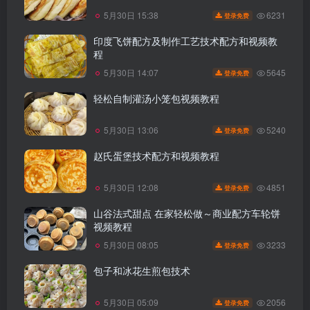
6231
5月30日 15:38
登录免费
印度飞饼配方及制作工艺技术配方和视频教
程
5645
5月30日 14:07
登录免费
轻松自制灌汤小笼包视频教程
5240
5月30日 13:06
登录免费
赵氏蛋堡技术配方和视频教程
4851
5月30日 12:08
登录免费
山谷法式甜点 在家轻松做～商业配方车轮饼
视频教程
3233
5月30日 08:05
登录免费
包子和冰花生煎包技术
2056
5月30日 05:09
登录免费