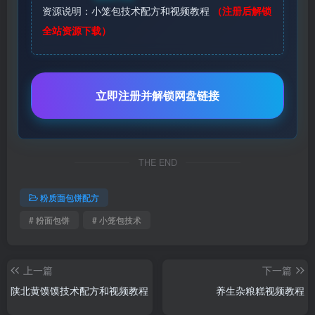
资源说明：小笼包技术配方和视频教程
（注册后解锁
全站资源下载）
立即注册并解锁网盘链接
THE END
粉质面包饼配方
# 粉面包饼
# 小笼包技术
上一篇
下一篇
陕北黄馍馍技术配方和视频教程
养生杂粮糕视频教程