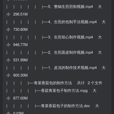
| | | | | |—-5、整锅生煎煎制视频.mp4 大
小 296.51M
| | | | | |—-4、生煎的包制手法视频.mp4 大
小 730.60M
| | | | | |—-3、生煎馅心制作视频.mp4 大
小 946.77M
| | | | | |—-2、生煎面皮制作视频.mp4 大
小 531.99M
| | | | | |—-1、皮冻的制作技术视频.mp4 大
小 800.30M
| | | |—-青菜香菇包的制作方法 共计 2 个文件
| | | | |—-香菇青菜包子制作方法.mpg 大
小 877.00M
| | | | |—-青菜香菇包子的制作方法.doc 大
小 0.03M