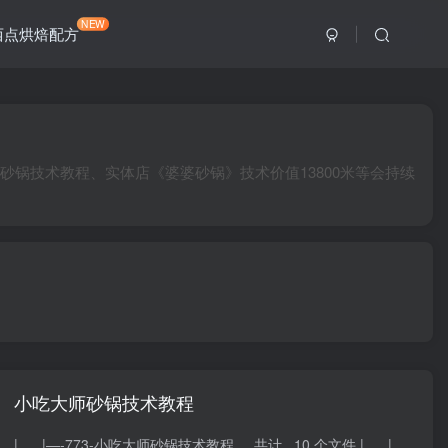
NEW
西点烘焙配方
锅技术教程、实体店《婆婆砂锅》技术价值13800米等会持续
小吃大师砂锅技术教程
| |—-773-小吃大师砂锅技术教程 共计 10 个文件 | | |—-小吃大师砂锅技术文字配方2.pdf 大小 2.32M | | ...