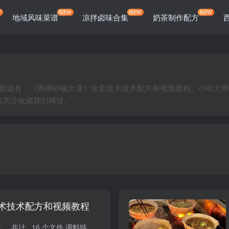
W
NEW
NEW
NEW
地域风味菜谱
凉拌卤味合集
奶茶制作配方
资源有：《商用砂锅大课》全套技术技术配方和视频教程、小吃大师砂
续关注收藏我们网址。
术技术配方和视频教程
3200-《商用砂锅大课》全套技术 共计 16 个文件 调料链接 共计 38 个文件 Screenshot_2024-06-22-22-33-57-108_com.tencent.mm.jpg 大小 0.72M Scre...