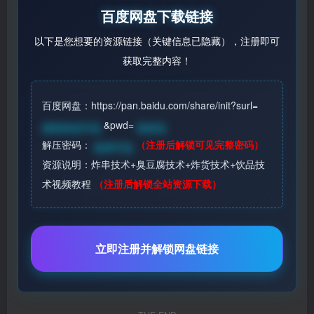
百度网盘下载链接
以下是您想要的资源链接（关键信息已隐藏），注册即可
获取完整内容！
百度网盘：https://pan.baidu.com/share/init?surl=
&pwd=
请登录后可见
登录见
解压密码：
（注册后解锁可见完整密码）
登录可见
资源说明：炸串技术+臭豆腐技术+炸货技术+饮品技
术视频教程
（注册后解锁全站资源下载）
立即注册并解锁网盘链接