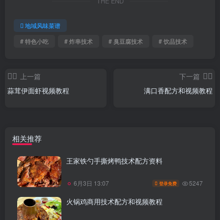
THE END
地域风味菜谱
# 特色小吃
# 炸串技术
# 臭豆腐技术
# 饮品技术
上一篇
下一篇
蒜茸伊面虾视频教程
满口香配方和视频教程
相关推荐
王家铁勺手撕烤鸭技术配方资料
5247
6月3日 13:07
登录免费
火锅鸡商用技术配方和视频教程