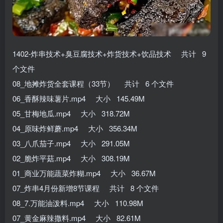
1402-炸串技术+臭豆腐技术+炸货技术+饮品技术 共计 9
个文件
08_地摊炸货全套课程（33节） 共计 6 个文件
06_香酥辣味薯片.mp4 大小 145.49M
05_甘梅地瓜.mp4 大小 318.72M
04_原味炸鲜蘑.mp4 大小 356.34M
03_八爪茄子.mp4 大小 291.05M
02_脆炸平菇.mp4 大小 308.19M
01_商业万能蔬菜炸糊.mp4 大小 36.67M
07_炸串4月份新增8节课程 共计 8 个文件
08_7.万能油泼料.mp4 大小 110.98M
07_黄金麻辣撒料.mp4 大小 82.61M