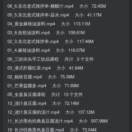
06_6.东北老式辣拌串-糖醋汁.mp4 大小 72.45M
05_5.东北老式辣拌串-蒜水.mp4 大小 41.17M
04_黄金麻辣油泼料.mp4 大小 113.11M
03_8.孜然油泼料.mp4 大小 108.61M
02_3.东北老式辣拌串.mp4 大小 117.46M
01_4.麻辣油泼料.mp4 大小 116.07M
06_三款街头手工饮品课程 共计 3 个文件
03_港式柠檬红茶.mp4 大小 41.64M
02_杨枝甘露.mp4 大小 75.38M
01_芒果益菌多.mp4 大小 71.69M
05_全套臭豆腐课程 共计 13 个文件
13_浇汁臭豆腐.mp4 大小 72.14M
12_浇汁臭豆腐的汤汁.mp4 大小 137.12M
11_长沙黑色经典臭豆腐汤汁.mp4 大小 507.98M
10_长沙经典黑色臭豆腐.mp4 大小 73.04M